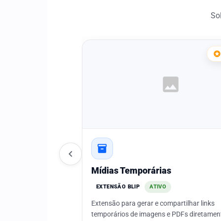
So
stars
image
inventory_2
chevron_left
Mídias Temporárias
EXTENSÃO BLIP
ATIVO
Extensão para gerar e compartilhar links
temporários de imagens e PDFs diretamen