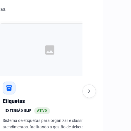
as.
image
inventory_2
inventory_2
open_in_new
chevron_right
Etiquetas
Notas e 
EXTENSÃO BLIP
ATIVO
EXTENSÃO B
Sistema de etiquetas para organizar e classificar
Ferramenta p
atendimentos, facilitando a gestão de tickets e
ups, garant