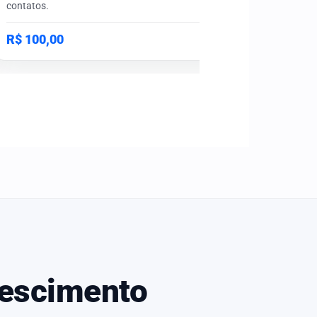
contatos.
esquecido 
certo.
R$ 100,00
R$ 100,0
rescimento