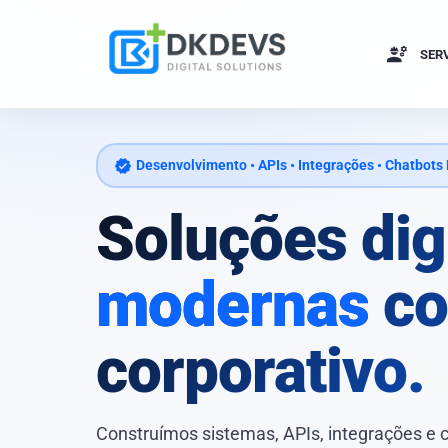
engineering
SER
verified
Desenvolvimento • APIs • Integrações • Chatbots
Soluções dig
modernas
co
corporativo.
Construímos sistemas, APIs, integrações e