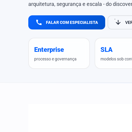
arquitetura, segurança e escala - do discove
call
arrow_downward
FALAR COM ESPECIALISTA
VE
Enterprise
SLA
processo e governança
modelos sob con