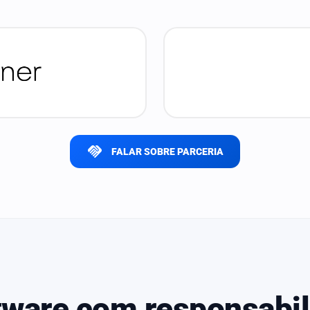
handshake
FALAR SOBRE PARCERIA
tware com responsabil