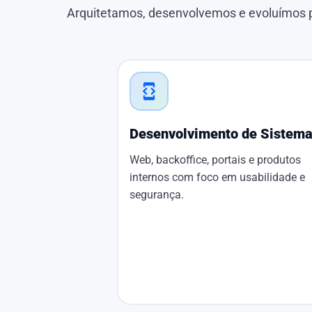
Arquitetamos, desenvolvemos e evoluímos p
developer_mode
Desenvolvimento de Sistem
Web, backoffice, portais e produtos
internos com foco em usabilidade e
segurança.