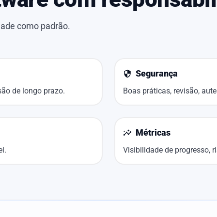
idade como padrão.
Segurança
security
são de longo prazo.
Boas práticas, revisão, aut
Métricas
insights
l.
Visibilidade de progresso, r