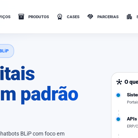
inventory_2
workspace_premium
handshake
apartment
VIÇOS
PRODUTOS
CASES
PARCERIAS
 BLiP
itais
O qu
hub
m padrão
Sist
Portai
APIs
ERP/C
 chatbots BLiP com foco em