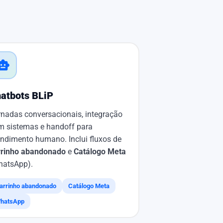
art_toy
atbots BLiP
rnadas conversacionais, integração
m sistemas e handoff para
endimento humano. Inclui fluxos de
rrinho abandonado
e
Catálogo Meta
hatsApp).
arrinho abandonado
Catálogo Meta
hatsApp