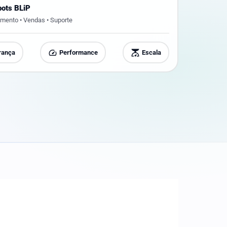
bots BLiP
mento • Vendas • Suporte
speed
scale
rança
Performance
Escala