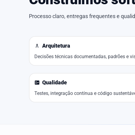
Processo claro, entregas frequentes e qual
Arquitetura
architecture
Decisões técnicas documentadas, padrões e vi
Qualidade
fact_check
Testes, integração contínua e código sustentáve