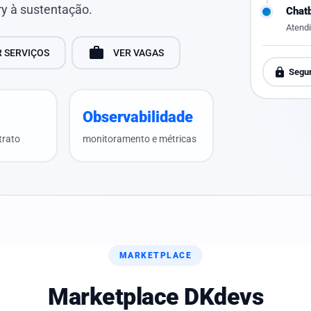
ry à sustentação.
Chat
Atendi
work
R SERVIÇOS
VER VAGAS
lock
Segu
Observabilidade
trato
monitoramento e métricas
MARKETPLACE
Marketplace DKdevs