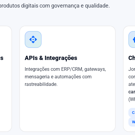
rodutos digitais com governança e qualidade.
api
sm
as
APIs & Integrações
Ch
Integrações com ERP/CRM, gateways,
Jo
mensageria e automações com
co
rastreabilidade.
at
ca
(W
C
W