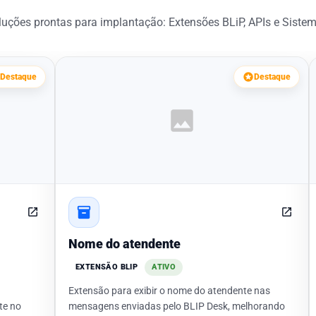
luções prontas para implantação: Extensões BLiP, APIs e Sistem
stars
Destaque
Destaque
image
inventory_2
open_in_new
open_in_new
Nome do atendente
EXTENSÃO BLIP
ATIVO
Extensão para exibir o nome do atendente nas
te no
mensagens enviadas pelo BLIP Desk, melhorando