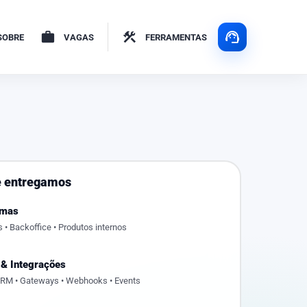
support_agent
work
construction
SOBRE
VAGAS
FERRAMENTAS
e entregamos
emas
s • Backoffice • Produtos internos
 & Integrações
RM • Gateways • Webhooks • Events